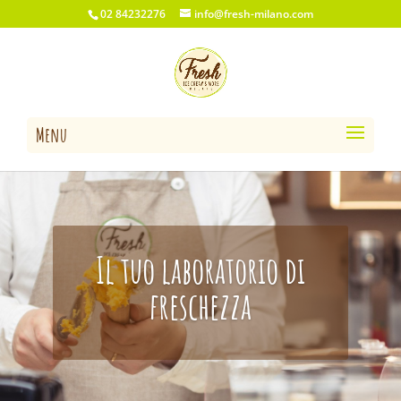
02 84232276
info@fresh-milano.com
Menu
Il tuo laboratorio di
freschezza